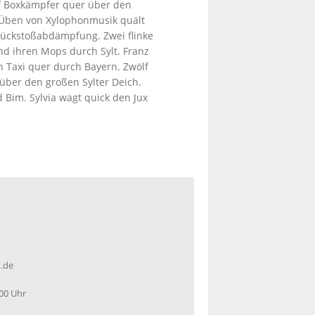
lf Boxkämpfer quer über den
s Üben von Xylophonmusik quält
rückstoßabdämpfung. Zwei flinke
und ihren Mops durch Sylt. Franz
n Taxi quer durch Bayern. Zwölf
über den großen Sylter Deich.
 Bim. Sylvia wagt quick den Jux
.de
:00 Uhr