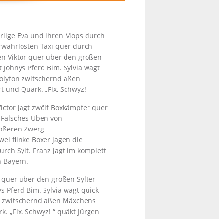
uirlige Eva und ihren Mops durch
erwahrlosten Taxi quer durch
en Viktor quer über den großen
t Johnys Pferd Bim. Sylvia wagt
Polyfon zwitschernd aßen
t und Quark. „Fix, Schwyz!
Victor jagt zwölf Boxkämpfer quer
. Falsches Üben von
ößeren Zwerg.
ei flinke Boxer jagen die
rch Sylt. Franz jagt im komplett
h Bayern.
 quer über den großen Sylter
s Pferd Bim. Sylvia wagt quick
on zwitschernd aßen Mäxchens
. „Fix, Schwyz! “ quäkt Jürgen