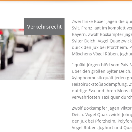
Zwei flinke Boxer jagen die q
Verkehrsrecht
Sylt. Franz jagt im komplett v
Bayern. Zwölf Boxkämpfer jag
Sylter Deich. Vogel Quax zwick
quick den Jux bei Pforzheim. 
Mäxchens Vögel Rüben, Joghur
“ quäkt Jürgen blöd vom Paß. 
über den großen Sylter Deich
Xylophonmusik quält jeden gr
Heizölrückstoßabdämpfung. Zw
quirlige Eva und ihren Mops du
verwahrlosten Taxi quer durc
Zwölf Boxkämpfer jagen Viktor
Deich. Vogel Quax zwickt Johny
den Jux bei Pforzheim. Polyf
Vögel Rüben, Joghurt und Quark